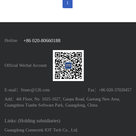
1
+86 020-80660188
Hotline
Official Wechat Account
E-mail：Stssec@126.com
Fax：+86 020-37020457
Add：4th Floor, No. 1025-1027, Gaopu Road, Gaotang New Area,
Guangzhou Tianhe Software Park, Guangdong, China
Links: (Holding subsidiaries)
Guangdong Connectek IOT Tech Co., Ltd.